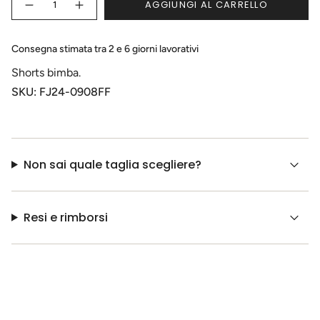
AGGIUNGI AL CARRELLO
<span
Diminuisci
Pulsante
DISPONIBILE
la
aumenta
class=\"quantity-
quantità
quantità
cart\">
per
-
Shorts
Shorts
{{
Consegna stimata tra 2 e 6 giorni lavorativi
bimba
bimba">
quantity
Shorts bimba.
}}
</span>
SKU: FJ24-0908FF
nel
carrello",
"decrease"=>"Diminuisci
la
quantità
Non sai quale taglia scegliere?
per
{{
product
}}",
Resi e rimborsi
"multiples_of"=>"Incrementi
di
{{
quantity
}}",
"minimum_of"=>"Minimo
di