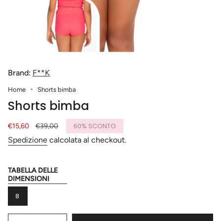
Brand:
F**K
Home
Shorts bimba
Shorts bimba
Prezzo
€15,60
Prezzo
€39,00
60%
SCONTO
di
base
Spedizione
calcolata al checkout.
vendita
TABELLA DELLE
Taglia
DIMENSIONI
VARIANTE
8
ESAURITA
O
{"in_cart_html"=>"
NON