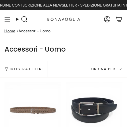
Vai
NE CON ISCRIZIONE ALLA NEWSLETTER - SPEDIZIONE GRATUITA IN ITALI
al
contenuto
Cerca
Accoun
Home
Accessori - Uomo
Accessori - Uomo
Ordina
MOSTRA I FILTRI
ORDINA PER
per