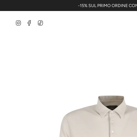
Vai
-15% SUL PRIMO ORDINE CON
al
contenuto
Instagram
Facebook
TikTok