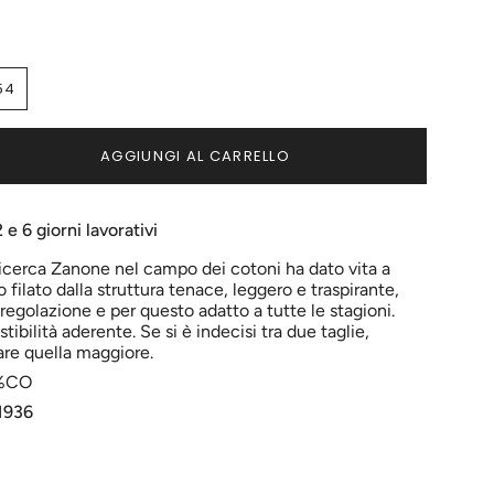
54
NTE
VARIANTE
ITA
ESAURITA
O
AGGIUNGI AL CARRELLO
NON
NIBILE
DISPONIBILE
e 6 giorni lavorativi
ricerca Zanone nel campo dei cotoni ha dato vita a
 filato dalla struttura tenace, leggero e traspirante,
">
oregolazione e per questo adatto a tutte le stagioni.
ibilità aderente. Se si è indecisi tra due taglie,
ci
are quella maggiore.
0%CO
1936
menti