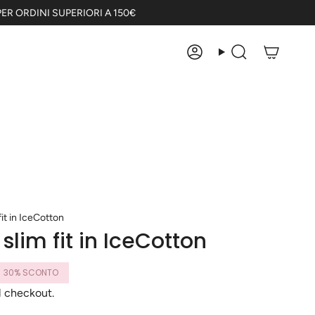
ER ORDINI SUPERIORI A 150€
Account
Cerca
it in IceCotton
lim fit in IceCotton
30%
SCONTO
l checkout.