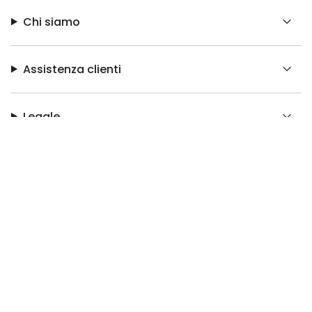
Chi siamo
Assistenza clienti
Legale
© Bonavoglia 2026
Made with ❤️ by
Easyseller