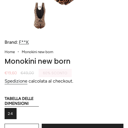
Brand:
F**K
Home
Monokini new born
Monokini new born
Prezzo
€19,60
Prezzo
€49,00
60%
SCONTO
di
base
Spedizione
calcolata al checkout.
vendita
TABELLA DELLE
Taglia
DIMENSIONI
24
VARIANTE
ESAURITA
{"in_cart_html"=>"
O