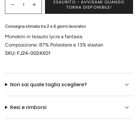
ESAURITO - AVVISAMI QUANDO
<span
NON
Diminuisci
Pulsante
TORNA DISPONIBILE!
class=\"quantity-
DISPONIBILE
la
aumenta
quantità
quantità
cart\">
per
-
{{
Monokini
Monokini
Consegna stimata tra 2 e 6 giorni lavorativi
new
new
quantity
born
born">
}}
Monokini in tessuto lycra a fantasia.
</span>
nel
Composizione: 87% Poliestere e 13% elastan
carrello",
SKU: FJ24-0024X01
"decrease"=>"Diminuisci
la
quantità
per
{{
Non sai quale taglia scegliere?
product
}}",
"multiples_of"=>"Incrementi
di
Resi e rimborsi
{{
quantity
}}",
"minimum_of"=>"Minimo
di