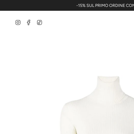
Vai
-15% SUL PRIMO ORDINE CON
al
contenuto
Instagram
Facebook
TikTok