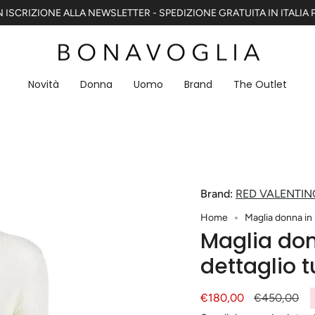
 ISCRIZIONE ALLA NEWSLETTER - SPEDIZIONE GRATUITA IN ITALIA P
Novità
Donna
Uomo
Brand
The Outlet
Brand:
RED VALENTIN
Home
Maglia donna in 
Maglia don
dettaglio t
Prezzo
€180,00
Prezzo
€450,00
di
base