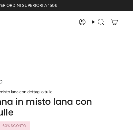
ER ORDINI SUPERIORI A 150€
Account
Cerca
O
misto lana con dettaglio tulle
na in misto lana con
ulle
60%
SCONTO