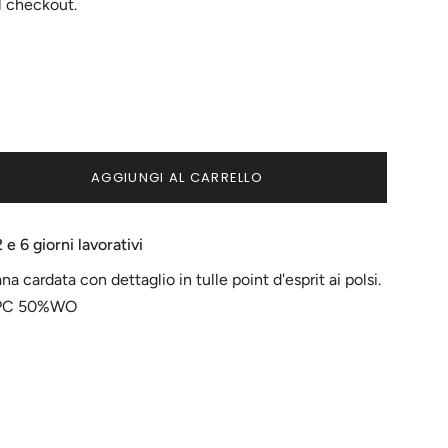
l checkout.
NTE
ITA
AGGIUNGI AL CARRELLO
NIBILE
e 6 giorni lavorativi
ana cardata con dettaglio in tulle point d'esprit ai polsi.
PC 50%WO
ci