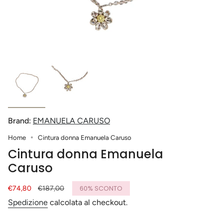
Brand:
EMANUELA CARUSO
Home
Cintura donna Emanuela Caruso
Cintura donna Emanuela
Caruso
Prezzo
€74,80
Prezzo
€187,00
60%
SCONTO
di
base
Spedizione
calcolata al checkout.
vendita