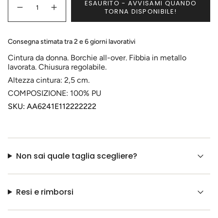
ESAURITO - AVVISAMI QUANDO
<span
DISPONIBILE
DISPONIBILE
DISPONIBILE
Diminuisci
Pulsante
TORNA DISPONIBILE!
class=\"quantity-
la
aumenta
quantità
quantità
cart\">
per
-
{{
Cintura
Cintura
Consegna stimata tra 2 e 6 giorni lavorativi
donna
donna
quantity
con
con
}}
borchie
borchie">
Cintura da donna. Borchie all-over. Fibbia in metallo
</span>
lavorata. Chiusura regolabile.
nel
carrello",
Altezza cintura: 2,5 cm.
"decrease"=>"Diminuisci
COMPOSIZIONE: 100% PU
la
SKU: AA6241E112222222
quantità
per
{{
product
}}",
"multiples_of"=>"Incrementi
Non sai quale taglia scegliere?
di
{{
quantity
}}",
Resi e rimborsi
"minimum_of"=>"Minimo
di