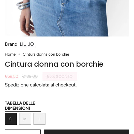
Brand:
LIU JO
Home
Cintura donna con borchie
Cintura donna con borchie
Prezzo
€69,50
Prezzo
€139,00
50%
SCONTO
di
base
Spedizione
calcolata al checkout.
vendita
TABELLA DELLE
Taglia
DIMENSIONI
VARIANTE
VARIANTE
VARIANTE
S
M
L
ESAURITA
ESAURITA
ESAURITA
O
O
O
{"in_cart_html"=>"
NON
NON
NON