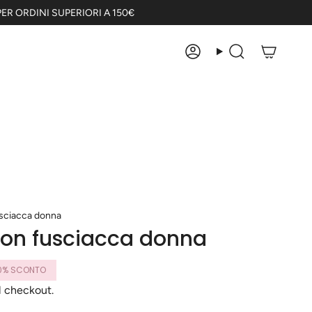
ER ORDINI SUPERIORI A 150€
Account
Cerca
usciacca donna
con fusciacca donna
0%
SCONTO
l checkout.