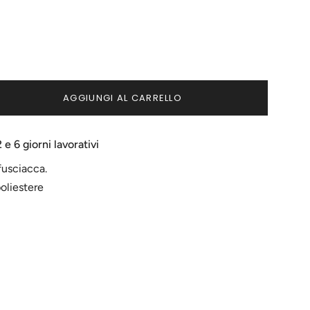
AGGIUNGI AL CARRELLO
e 6 giorni lavorativi
fusciacca.
oliestere
ci
menti