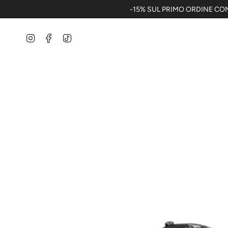
Vai
-15% SUL PRIMO ORDINE CON
al
contenuto
Instagram
Facebook
TikTok