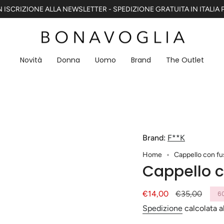
 ISCRIZIONE ALLA NEWSLETTER - SPEDIZIONE GRATUITA IN ITALIA P
Novità
Donna
Uomo
Brand
The Outlet
Brand:
F**K
Home
Cappello con f
Cappello 
Prezzo
€14,00
Prezzo
€35,00
6
di
base
Spedizione
calcolata a
vendita