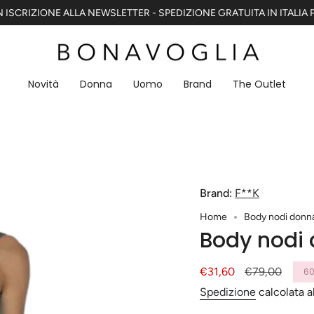
 ISCRIZIONE ALLA NEWSLETTER - SPEDIZIONE GRATUITA IN ITALIA P
Novità
Donna
Uomo
Brand
The Outlet
Brand:
F**K
Home
Body nodi donn
Body nodi
Prezzo
€31,60
Prezzo
€79,00
6
di
base
Spedizione
calcolata a
vendita