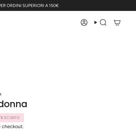
ER ORDINI SUPERIORI A 150€
Account
Cerca
a
 donna
0%
SCONTO
l checkout.