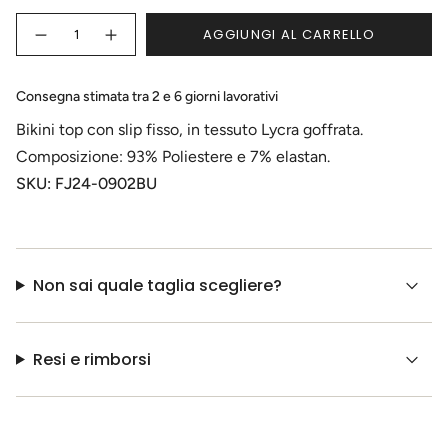
O
{"in_cart_html"=>"
NON
AGGIUNGI AL CARRELLO
<span
Diminuisci
Pulsante
DISPONIBILE
la
aumenta
class=\"quantity-
quantità
quantità
cart\">
per
-
Bikini
Bikini
{{
Consegna stimata tra 2 e 6 giorni lavorativi
top
top
quantity
e
e
Bikini top con slip fisso, in tessuto Lycra goffrata.
slip
slip
}}
fisso
fisso
</span>
Composizione: 93% Poliestere e 7% elastan.
everglow
everglow
bimba
bimba">
nel
SKU: FJ24-0902BU
carrello",
"decrease"=>"Diminuisci
la
quantità
per
Non sai quale taglia scegliere?
{{
product
}}",
"multiples_of"=>"Incrementi
Resi e rimborsi
di
{{
quantity
}}",
"minimum_of"=>"Minimo