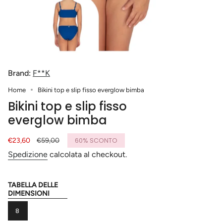
Brand:
F**K
Home
Bikini top e slip fisso everglow bimba
Bikini top e slip fisso
everglow bimba
Prezzo
€23,60
Prezzo
€59,00
60%
SCONTO
di
base
Spedizione
calcolata al checkout.
vendita
TABELLA DELLE
Taglia
DIMENSIONI
VARIANTE
8
ESAURITA