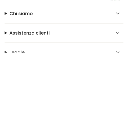
Chi siamo
Assistenza clienti
Legale
© Bonavoglia 2026
Made with ❤️ by
Easyseller